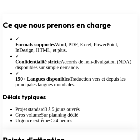
Ce que nous
prenons en charge
✓
Formats supportés
Word, PDF, Excel, PowerPoint,
InDesign, HTML, et plus.
✓
Confidentialité stricte
Accords de non-divulgation (NDA)
disponibles sur simple demande.
✓
150+ Langues disponibles
Traduction vers et depuis les
principales langues mondiales.
Délais typiques
Projet standard
3 à 5 jours ouvrés
Gros volume
Sur planning dédié
Urgence extrême
< 24 heures
Points
d'attention