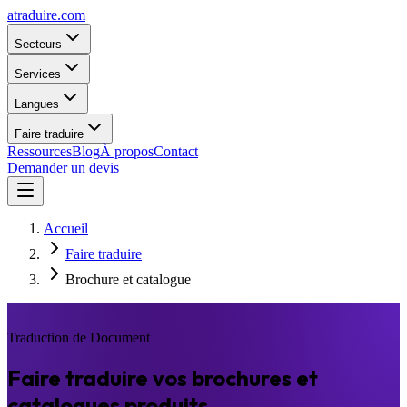
atraduire.com
Secteurs
Services
Langues
Faire traduire
Ressources
Blog
À propos
Contact
Demander un devis
Accueil
Faire traduire
Brochure et catalogue
Traduction de Document
Faire traduire vos brochures et
catalogues produits