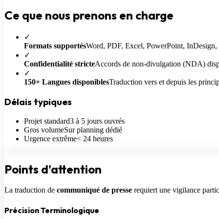
Ce que nous
prenons en charge
✓
Formats supportés
Word, PDF, Excel, PowerPoint, InDesign,
✓
Confidentialité stricte
Accords de non-divulgation (NDA) disp
✓
150+ Langues disponibles
Traduction vers et depuis les princi
Délais typiques
Projet standard
3 à 5 jours ouvrés
Gros volume
Sur planning dédié
Urgence extrême
< 24 heures
Points
d'attention
La traduction de
communiqué de presse
requiert une vigilance partic
Précision Terminologique