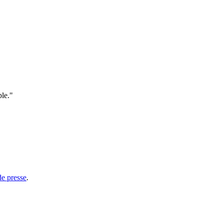
ble."
e presse
.