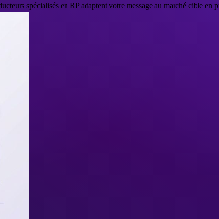
cteurs spécialisés en RP adaptent votre message au marché cible en prés