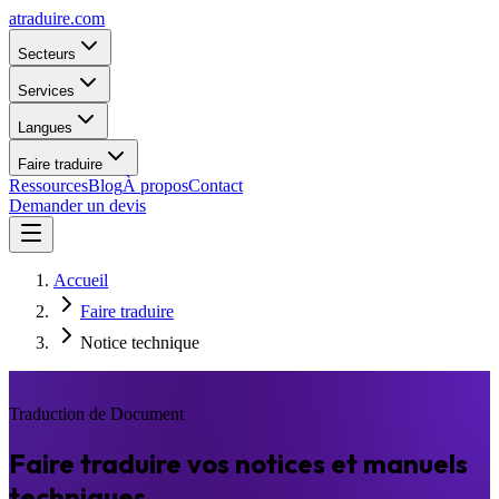
atraduire.com
Secteurs
Services
Langues
Faire traduire
Ressources
Blog
À propos
Contact
Demander un devis
Accueil
Faire traduire
Notice technique
Traduction de Document
Faire traduire vos notices et manuels
techniques